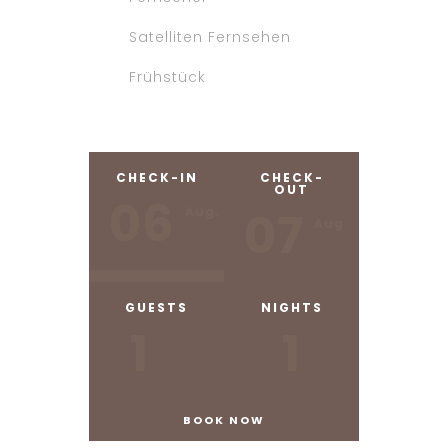
Satelliten Fernsehen
Frühstück
CHECK-IN
CHECK-
OUT
06
07
Aug.
Aug.
GUESTS
NIGHTS
1
1