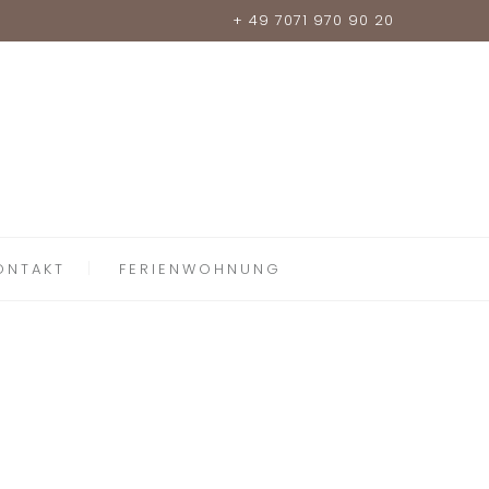
+ 49 7071 970 90 20
ONTAKT
FERIENWOHNUNG