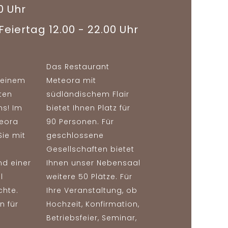
0 Uhr
eiertag 12.00 - 22.00 Uhr
Das Restaurant
 einem
Meteora mit
ten
südländischem Flair
ns! Im
bietet Ihnen Platz für
teora
90 Personen. Für
Sie mit
geschlossene
Gesellschaften bietet
nd einer
Ihnen unser Nebensaal
l
weitere 50 Plätze. Für
chte.
Ihre Veranstaltung, ob
n für
Hochzeit, Konfirmation,
Betriebsfeier, Seminar,