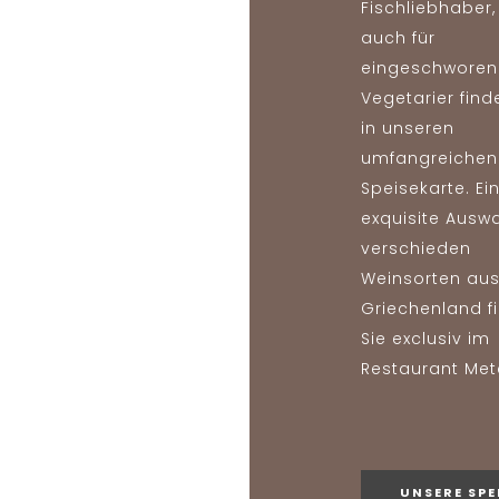
Fischliebhaber,
auch für
eingeschworen
Vegetarier find
in unseren
umfangreichen
Speisekarte. Ei
exquisite Ausw
verschieden
Weinsorten au
Griechenland f
Sie exclusiv im
Restaurant Met
UNSERE SPE