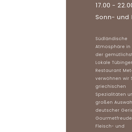
17.00 - 22.0
Sonn- und F
Südländische
Atmosphäre in
der gemütlichs
Lokale Tübinge
Restaurant Me
verwöhnen wir 
griechischen
Spezialitäten u
großen Auswah
deutscher Geri
Gourmetfreude
Fleisch- und