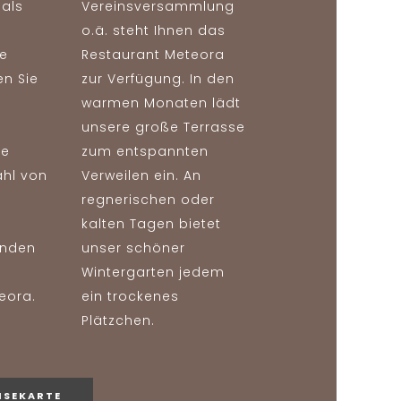
 als
Vereinsversammlung
o.ä. steht Ihnen das
e
Restaurant Meteora
en Sie
zur Verfügung. In den
warmen Monaten lädt
unsere große Terrasse
ne
zum entspannten
ahl von
Verweilen ein. An
regnerischen oder
s
kalten Tagen bietet
inden
unser schöner
Wintergarten jedem
eora.
ein trockenes
Plätzchen.
ISEKARTE