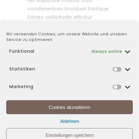
vel vulputate massa. Duis
condimentum tincidunt tristique.
Donec sollicitudin efficitur
venenatis. Integer ex lectus,
lobortis nec cursus ac, suscipit
Wir verwenden Cookies, um unsere Website und unseren
Service zu optimieren.
ut magna.
Funktional
Always active
Statistiken
Marketing
Cookies akzeptieren
Buchen
Kontakt
Ablehnen
Impressum
Datenschutz
Einstellungen speichern