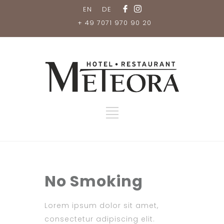
EN
DE
+ 49 7071 970 90 20
No Smoking
Lorem ipsum dolor sit amet,
consectetur adipiscing elit.