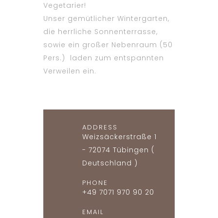
Vegetarier!
Unser gemütlicher Wintergarten,
die herrliche Sonnenterrasse,
sowie ein großer Nebenraum (50
Pers.) laden zum entspannten
Verweilen ein.
ADDRESS
Weizsäckerstraße 1
- 72074 Tübingen (
Deutschland )
PHONE
+49 7071 970 90 20
EMAIL