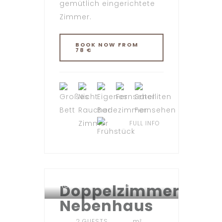
gemütlich eingerichtete
Zimmer.
BOOK NOW FROM
78 €
FULL INFO
Doppelzimmer
HOTEL METEORA TÜBINGEN
Nebenhaus
2 GUESTS
m²